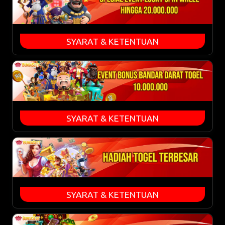
untuk normal spin di permainan
ISTIMEWA ANDA
JEWELS Dengan Minimal
Dengan Minimal Deposit
4. Apabila Lanjut Bermain /
Gabung Dengan Event Slot
5.000-
Hangus.
5. Setiap User ID Hanya Bisa
+10.000
+20.000
+30.000
+80.000
+150.0
: WILD WEST GOLD (WWG) &
13. Target TurnOver (2) Milliar
Deposit 50.000.
10.000
Link Daftar :
DAFTAR KLIK DI
50.000.
Melakukan Withdraw Sebelum
Lainnya (Silahkan Pilih Salah
Klaim Event Scatter Mahjong
10.001-
HOT FIESTA.
= Hadiah Uang Tunai sebesar
5. Setiap User ID Hanya Bisa
SINI
SYARAT & KETENTUAN
+20.000
+40.000
+80.000
+150.000
+250.0
3. Event Ini Tidak Bisa Di
Bonus Masuk Maka Dianggap
Satu) Dan jika sudah claim
30.000
3. Event Ini Tidak Bisa Di
SPECIAL EVENT LUCKY SPIN
Ways Sebanyak 3 X Setiap Hari
Rp 2.000.618,-
Klaim Event Scatter Pragmatic
2. Event Ini Berlaku Untuk
Gabung Dengan Event Slot
Hangus.
Event ini tidak bisa claim di
30.001-
WHEEL 20.000.000
Gabung Dengan Event Slot
+40.000
+80.000
+150.000
+250.000
+500.0
(Reset Setiap Jam 00.00 WIB).
Play Sebanyak 3 X Setiap Hari
60.000
Permainan Slot WILD WEST
14. Target TurnOver (1) Milliar
Lainnya (Silahkan Pilih Salah
Syarat dan Ketentuan :
provider lain.
Link Daftar :
DAFTAR KLIK DI
Lainnya (Silahkan Pilih Salah
5. Setiap User ID Hanya Bisa
60.001-
(Reset Setiap Jam 00.00 WIB).
6. Event ini tidak berlaku
+80.000
+150.000
+250.000
+500.000
+750.0
GOLD (WWG) & HOT FIESTA
= Hadiah Uang Tunai sebesar
Satu) Dan jika sudah claim
100.000
SINI
Satu) Dan jika sudah claim
Klaim Event koi gate Sebanyak
1. Berlaku untuk member
4. Apabila Lanjut Bermain /
apabila deposit via pulsa.
Dengan Minimal Deposit
Rp 1.000.618,-
6. Event ini tidak berlaku
1. Event ini hanya berlaku
Event ini tidak bisa claim di
SYARAT & KETENTUAN
Event ini tidak bisa claim di
3 X Setiap Hari (Reset Setiap
BUNGASLOT dan sudah daftar
Melakukan Withdraw Sebelum
EVENT BONUS BANDAR
50.000.
apabila deposit via pulsa.
untuk normal spin di permainan
provider lain.
7. Wajib memiliki aplikasi
15. Target TurnOver (500) Juta
provider lain.
Jam 00.00 WIB).
sebagai member minimal 2
DARAT TOGEL TERBESAR
Bonus Masuk Maka Dianggap
LIST HADIAH LUCKY SPIN
: ROCKET SPACEMAN.
bungaslot.[LINK APK :
]
KLIK DISINI!
3. Event Ini Tidak Bisa Di
= Hadiah Uang Tunai sebesar
7. Wajib memiliki aplikasi
4. Apabila Lanjut Bermain /
(dua) bulan sebelum hari ulang
Hangus.
Link Daftar :
DAFTAR KLIK DI
WHEEL :
4. Apabila Lanjut Bermain /
6. Event ini tidak berlaku
Gabung Dengan Event Slot
Rp 500.618,-
bungaslot.[LINK APK :
]
2. Event Ini Berlaku Untuk
Melakukan Withdraw Sebelum
8. Posting screenshot scatter
tahun.
SINI
KLIK DISINI!
Rp 20.000.000,-
Melakukan Withdraw Sebelum
apabila deposit via pulsa.
5. Setiap User ID Hanya Bisa
Lainnya (Silahkan Pilih Salah
SYARAT & KETENTUAN
Permainan Slot ROCKET
Bonus Masuk Maka Dianggap
Anda beserta riwayat
16. Target TurnOver (250) Juta
8. Posting screenshot scatter
Rp 15.000.000,-
Bonus Masuk Maka Dianggap
2. Hadiah ulang tahun hanya
Klaim Event Perkalian Slot
HADIAH TOGEL BAYARAN
7. Wajib memiliki aplikasi
Satu) Dan jika sudah claim
SPACEMAN Dengan Minimal
Hangus.
permainan ke grup FACEBOOK
= Hadiah Uang Tunai sebesar
Anda beserta riwayat
Rp 10.000.000,-
TERBESAR
Hangus.
berlaku 1 x per tahun sesuai
Sebanyak 3 X Setiap Hari
1. Turnover 1 minggu