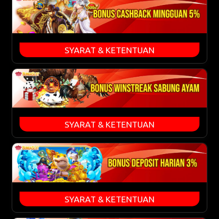
150.000.000 extra 1.500.000
1%
KLIK DISINI!
BUNGASLOT dengan
harus memiliki TO mencapai 7jt
#BUNGASLOT
#EVENTSLOT
Games.
3. REKENING TIDAK VALID,
BUNGASLOT dengan
10. Konfirmasikan postingan
Klaim Event rocket bulan
FULLBET TOGEL, PASARAN
berikan mutlak , tidak bisa di
Link Daftar :
DAFTAR KLIK DI
3. Member wajib konfirmasi
7. Wajib memiliki aplikasi
11. Keputusan yang kami
menggunakan
dari bulan februari sampai
7. Turnover 1 minggu
[LINK GRUP FB :
]
KLIK DISINI!
MENDAFTAR ASAL TIDAK BISA
menggunakan
FACEBOOK Anda pada
2. Minimal Deposit : 10.000
spaceman Sebanyak 3 X Setiap
TERLENGKAP
ganggu gugat.
SINI
kepada Cs untuk mendapatkan
bungaslot.[LINK APK :
]
berikan mutlak , tidak bisa di
#EVENTJOKERSJEWELS
dengan maret.
200.000.000 extra 2.000.000
KLIK DISINI!
KAMI PROSES WD.
#EVENTBOMBONANZA
whatsapp BUNGASLOT [LINK
9. Wajib Tag 5 orang teman
Rupiah.
Hari (Reset Setiap Jam 00.00
SYARAT & KETENTUAN
kode kupon melalui Livechat /
ganggu gugat.
2D X 98 (Bet 1000 dapat
#BUNGASLOT
#CLAIMJOKER
12. Pihak management berhak
8. Posting screenshot scatter
BONUS CASHBACK
#BUNGASLOT
#EVENTSLOT
WHATSAPP :
4. Hadiah ulang tahun yang
].
8. Semua keputusan dari pihak
sewaktu share.
KLIK DISINI!
4. KHUSUS GAMES SLOT &
WIB).
3. Maksimal Bonus : 100.000
WA pihak situs BUNGASLOT.
98.000)
[LINK GRUP FB :
]
membatalkan bonus jika ada
MINGGUAN 5%
MINIMAL
HITUNGAN
KLIK DISINI!
Anda beserta riwayat
12. Pihak management berhak
[LINK GRUP FB :
]
diberikan adalah sebesar Rp
situs Bungaslot sudah mutlak
KLIK DISINI!
TEMBAK IKAN.
11. Keputusan yang kami
10. Konfirmasikan postingan
Rupiah.
6. Event ini tidak berlaku
kecurangan.
Link Daftar :
DAFTAR KLIK DI
TURNOVER (TO)
%
4. Special event lucky spin
permainan ke grup FACEBOOK
membatalkan bonus jika ada
3D X 980 (Bet 1000 dapat
9. Wajib Tag 5 orang teman
200.888,-.
dan tidak dapat diganggu
9. Wajib Tag 5 orang teman
berikan mutlak , tidak bisa di
FACEBOOK Anda pada
5. Kemenangan di atas 2jt akan
apabila deposit via pulsa.
4. Syarat Withdraw : target
SINI
Rp 10.000 - Rp
wheel hanya berlaku untuk
BUNGASLOT dengan
kecurangan.
980.000)
sewaktu share.
gugat.
sewaktu share.
ganggu gugat.
5. Hadiah harus diklaim melalui
0.5%
whatsapp BUNGASLOT [LINK
SYARAT & KETENTUAN
di wd menjadi pulsa,Jika ke
(TOX8) ( bonus + deposit ) /
50.000.000
member yang mengalami
menggunakan
#EVENTWWG
7. Bonus tidak berlaku jika
BONUS SPECIAL WIN
4D X 9.800 (Bet 1000 dapat
10. Konfirmasikan postingan
customer service via kontak
WHATSAPP :
].
KLIK DISINI!
rekening potongan 50%.
10. Konfirmasikan postingan
12. Pihak management berhak
wajib di mainkan dan
TIDAK
kekalahan.
50.000.001 -
#BUNGASLOT
#CLAIMWILD
BERUNTUN SABUNG AYAM
melakukan Cashout 50% pada
JENIS GAMES
HITUNGAN %
9.800.000)
FACEBOOK Anda pada
WhatsApp atau Livechat syarat
0.7%
FACEBOOK Anda pada
membatalkan bonus jika ada
11. Keputusan yang kami
BISA LANGSUNG DI WD !
6. Syarat withdraw ( penarikan
3.000.000.000
[LINK GRUP FB :
]
games/putaran yang diklaim.
Link Daftar :
DAFTAR KLIK DI
KLIK DISINI!
Slot
3%
5. Event tersedia setiap hari
whatsapp BUNGASLOT [LINK
lampirkan foto KTP Asli yang
NO DISCOUNT TOGEL,
whatsapp BUNGASLOT [LINK
kecurangan.
berikan mutlak , tidak bisa di
dana ) 5 x turn over.
3.000.000.001 -
SINI
contoh:
Live Casino
3%
Maximal claim tiket adalah 1x
9. Wajib Tag 5 orang teman
8. Dilarang Safety Betting
WHATSAPP :
].
berlaku untuk verifikasi
0.8%
KLIK DISINI!
PASARAN TERLENGKAP
WHATSAPP :
].
ganggu gugat.
KLIK DISINI!
SYARAT & KETENTUAN
8.000.000.000
Tembak Ikan
3%
sehari.
7. Tidak dapat mengikuti
sewaktu share.
Menggunakan Fitur Auto Sell
tanggal lahir dan nama yang
Deposit 100.000 + 20.000 x 8 =
BONUS DEPOSIT HARIAN 3%
11. Keputusan yang kami