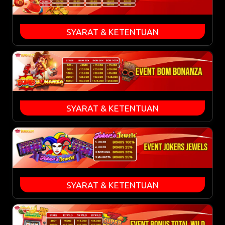
12.000
60.000
120.000
160.000
SINI
2.000++
5.000++
10.000++
= EMAS ANTAM 100 GRAM.
1.000++
20.000
120.000
160.000
180.000
BONUS
BONUS
BONUS
BONUS
5. Target TurnOver (50) Milliar
SCATTER
SYARAT & KETENTUAN
1. Event ini hanya berlaku
IDR
IDR
IDR
IDR
3
EVENT EVENT PERKALIAN
= 1 UNIT MOTOR Honda PCX.
10.000
20.000
30.000
40.000
STAKE / BET
KOI JEJER 2
KOI JEJER 3
untuk normal spin di permainan
SLOT
BONUS
BONUS
BONUS
BONUS
450
-
5.000
SCATTER
: Starlight Princess, Starlight
6. Target TurnOver (40) Milliar
IDR
IDR
IDR
IDR
Link Daftar :
DAFTAR KLIK DI
4
900
5.000
10.000
15.000
40.000
50.000
70.000
Princess 1000, Gates of
= PAKET WISATA BALI + HOTEL
SINI
1.800
10.000
20.000
BONUS
BONUS
BONUS
BONUS
Olympus, Gates of Olympus
SCATTER
AYANA RESORT BALI 5HARI
SYARAT & KETENTUAN
IDR
IDR
IDR
IDR
4.500
25.000
50.000
5
EVENT BOM BONANZA
25.000
60.000
70.000
100.000
1000, Gates of GatotKaca,
4MALAM.
9.000
50.000
100.000
1. Event ini hanya berlaku
Link Daftar :
DAFTAR KLIK DI
STAKE
X50
X100
X250
X500
X1000
Sweet Bonanza dan Sweet
18.000
100.000
200.000
7. Target TurnOver (25) Milliar
untuk normal spin di permainan
1.200
7.000
10.000
30.000
80.000
100.000
SINI
Bonanza Xmas, Bonanza Gold,
45.000
250.000
500.000
= IPHONE 15 PRO MAX 256GB.
2.000
10.000
30.000
70.000
100.000
150.000
: Mahjong Ways & Mahjong
90.000
500.000
750.000
Great Rhino Megaways, Fruit
SYARAT & KETENTUAN
4.000
30.000
70.000
100.000
150.000
200.000
8. Target TurnOver (18) Milliar
Ways 2.
180.000
750.000
-
Party 2, Fruit Party.
EVENT JOKERS JEWELS
BOOM
BOOM
BOOM
8.000
70.000
100.000
150.000
200.000
250.000
STAKE
= Samsung Galaxy Z FOLD5
1. Event ini hanya berlaku
25x
50x
100x
2. Event Ini Berlaku Untuk
Link Daftar :
DAFTAR KLIK DI
2. Event Ini Berlaku Untuk
12.000
100.000
150.000
200.000
250.000
300.000