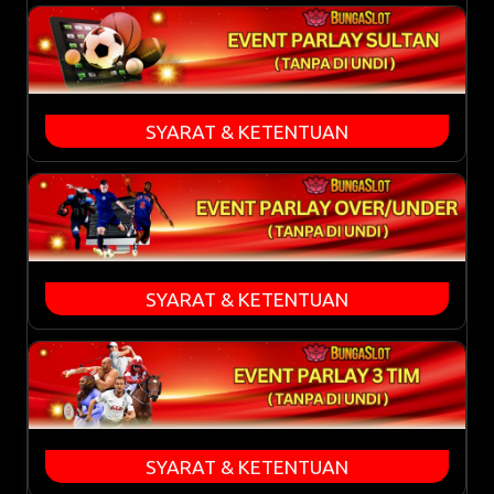
dengan cara MANIPULASI
9. Jika sudah claim lucky spin
5. Promo ini dapat berubah –
DI UNDI)
5. Jika ada pertandingan yang
4. Bonus di berikan berupa
412.000, Harus Capai TurnOver
2. Bonus dapat di turunkan jika
200.000 BONUS TAMBAHAN
permainan ke grup FACEBOOK
SISTEM / MANFAATKAN BUG
wheel ini, maka tidak bisa claim
ubah tanpa pemberitahuan.
9. Pihak BUNGASLOT berhak
Cancel/Batal maka akan
Link Daftar :
DAFTAR KLIK DI
credit yang di masukan
412.000, Baru bisa melakukan
teman sudah bermain selesai
150.000 TOTAL DIBERIKAN
BUNGASLOT dengan
ERROR dari Provider, jika
bonus lainnya yang ada di situs
membatalkan bonus jika ada
6. Pihak management berhak
terhitung lanjut.
SINI
kedalam akun anda paling
withdraw
350.000
menggunakan
ketahuan maka akan dikenakan
3. Bonus Extra 10% hanya
BUNGASLOT.
kecurangan.
SYARAT & KETENTUAN
membatalkan bonus jika ada
lambat jam 12.00
6. Bonus ini di berikan full
Deposit 50.000 Withdraw
#EVENTSPACEMAN
SANKSI terberat.
EVENT PARLAY SULTAN
4.
WAJIB CLAIM SEBELUM
dapat di Claim 1x / Userid
kecurangan.
10. Keputusan yang kami
(TANPA DI UNDI)
100% dari total kemenangan
500.000 BONUS TAMBAHAN
#BUNGASLOT
5. Maksimal bonus rollingan
DANA DIMAINKAN
.
5
6
7
8. Promo ini dapat berubah –
STAKE
8 TEAM
9 T
4. Perhitungan bonus akan di
berikan mutlak , tidak bisa di
TEAM
TEAM
TEAM
7. Keputusan yang kami berikan
Link Daftar :
DAFTAR KLIK DI
(WIN) beruntun sebanyak 5 kali
250.000 TOTAL DIBERIKAN
#CLAIMSPACEMAN
[LINK
atau turnover yang di berikan
ubah tanpa pemberitahuan.
5. DILARANG melakukan HOLD
hitung dari Deposit Awal
ganggu gugat.
10K/10Ribu
125.000
250.000
375.000
500.000
2.000
mutlak , tidak bisa di ganggu
SINI
dan 13 kali.
750.000
GRUP FB :
]
20juta per hari.
KLIK DISINI!
FREE SPIN / STUCK FREE SPIN,
Teman (reffrensi) anda. Contoh
25k/25Ribu
250.000
400.000
500.000
1.250.000
3.500
9. Pihak management berhak
SYARAT & KETENTUAN
gugat.
Deposit 100.000 Withdraw
7. Total hadiah yang di peroleh
12. Wajib Tag 5 orang teman
EVENT PARLAY OVER/UNDER
6. Keputusan yang kami berikan
jika ketahuan maka SALDO dan
1. Event tidak berlaku jika
: Member A mengajak B untuk
membatalkan bonus jika ada
1.000.000 BONUS TAMBAHAN
(TANPA DI UNDI)
Hadiah Dan Stake :
:
sewaktu share.
mutlak , tidak bisa di ganggu
KEMENANGAN akan dibekukan
mengambil promo bonus
bergabung = B melakukan
kecurangan.
500.000 TOTAL DIBERIKAN
Link Daftar :
DAFTAR KLIK DI
gugat.
oleh Pihak BUNGASLOT.
deposit.
deposit Rp.100.000 = Rp.10.000
Stake Wajib 350K Hadiah Rp
5x WINS 500.000
13. Konfirmasikan postingan
1.500.000
10. Keputusan yang kami
SINI
(Yang wajib di dapatkan oleh
1.000.000
6x WINS 1.000.000
FACEBOOK Anda pada
7. Promo ini dapat berubah –
6. DILARANG KERAS bermain
2. Event ini tidak bisa di gabung
SYARAT & KETENTUAN
Deposit 250.000 Withdraw
berikan mutlak , tidak bisa di
member A)