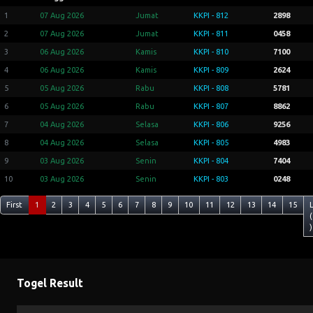
1
07 Aug 2026
Jumat
KKPI - 812
2898
2
07 Aug 2026
Jumat
KKPI - 811
0458
3
06 Aug 2026
Kamis
KKPI - 810
7100
4
06 Aug 2026
Kamis
KKPI - 809
2624
5
05 Aug 2026
Rabu
KKPI - 808
5781
6
05 Aug 2026
Rabu
KKPI - 807
8862
7
04 Aug 2026
Selasa
KKPI - 806
9256
8
04 Aug 2026
Selasa
KKPI - 805
4983
9
03 Aug 2026
Senin
KKPI - 804
7404
10
03 Aug 2026
Senin
KKPI - 803
0248
First
1
2
3
4
5
6
7
8
9
10
11
12
13
14
15
(
)
Togel Result