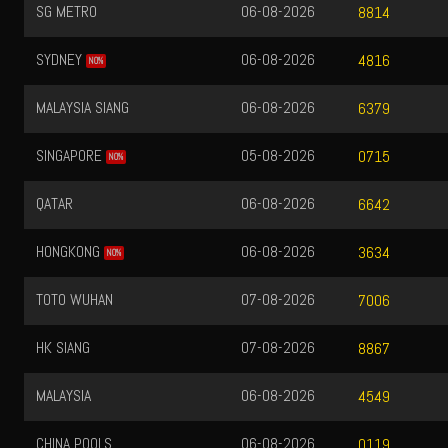
SG METRO
06-08-2026
8814
SYDNEY
06-08-2026
4816
NO%
MALAYSIA SIANG
06-08-2026
6379
SINGAPORE
05-08-2026
0715
NO%
QATAR
06-08-2026
6642
HONGKONG
06-08-2026
3634
NO%
TOTO WUHAN
07-08-2026
7006
HK SIANG
07-08-2026
8867
MALAYSIA
06-08-2026
4549
CHINA POOLS
06-08-2026
0119