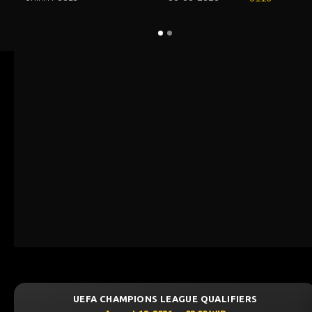
MPIONS LEAGUE QUALIFIERS
UEFA CHAMP