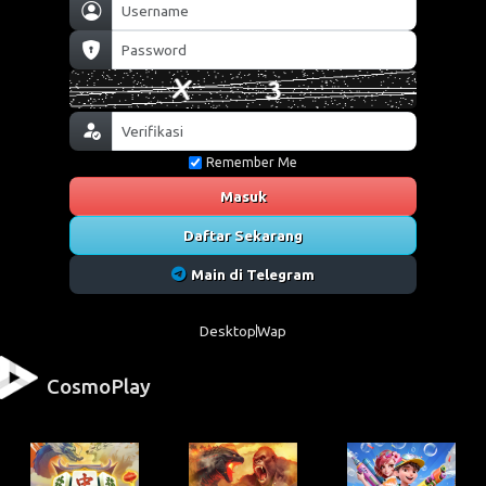
Remember Me
Masuk
Daftar Sekarang
Main di Telegram
Desktop
Wap
CosmoPlay