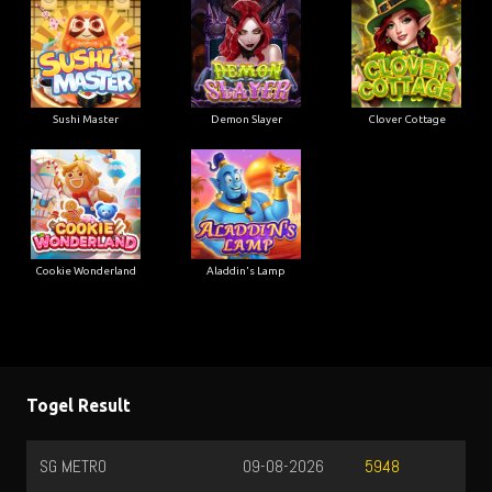
Sushi Master
Demon Slayer
Clover Cottage
Cookie Wonderland
Aladdin's Lamp
Togel Result
SG METRO
09-08-2026
KINGK
5948