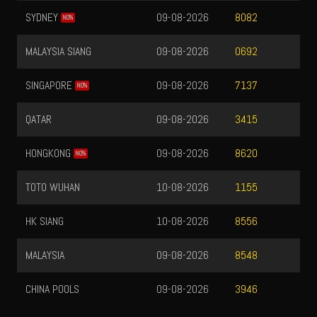
SYDNEY
09-08-2026
HK LO
8082
NO%
MALAYSIA SIANG
09-08-2026
SYDNE
0692
SINGAPORE
09-08-2026
TOTOM
7137
NO%
QATAR
09-08-2026
TOTOM
3415
HONGKONG
09-08-2026
TOTOM
8620
NO%
TOTO WUHAN
10-08-2026
TOTOM
1155
HK SIANG
10-08-2026
TOTOM
8556
MALAYSIA
09-08-2026
TOTOM
8548
CHINA POOLS
09-08-2026
3946